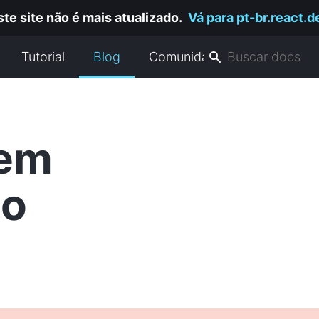
ste site não é mais atualizado.
Vá para pt-br.react.d
Tutorial
Blog
Comunidade
Sem
ão