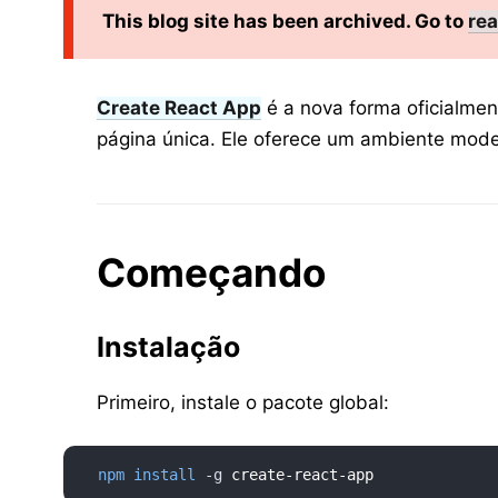
This blog site has been archived. Go to
rea
Create React App
é a nova forma oficialmen
página única. Ele oferece um ambiente mod
Começando
Instalação
Primeiro, instale o pacote global:
npm
install
-g
 create-react-app