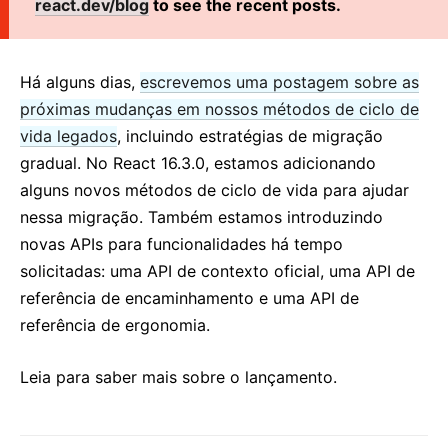
react.dev/blog
to see the recent posts.
React v17.0 Candidato à lançamento: Sem novas
funcionalidades
React v16.13.0
Há alguns dias,
escrevemos uma postagem sobre as
All posts ...
próximas mudanças em nossos métodos de ciclo de
vida legados
, incluindo estratégias de migração
gradual. No React 16.3.0, estamos adicionando
alguns novos métodos de ciclo de vida para ajudar
nessa migração. Também estamos introduzindo
novas APIs para funcionalidades há tempo
solicitadas: uma API de contexto oficial, uma API de
referência de encaminhamento e uma API de
referência de ergonomia.
Leia para saber mais sobre o lançamento.