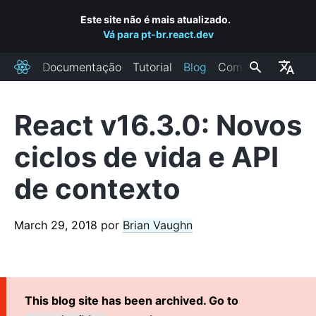
Este site não é mais atualizado.
Vá para pt-br.react.dev
Documentação
Tutorial
Blog
Comunidade
React
React v16.3.0: Novos
RECENT POSTS
ciclos de vida e API
React Labs: What We've Been Working On – June 2022
de contexto
React v18.0
How to Upgrade to React 18
React Conf 2021 Recap
March 29, 2018
por
Brian Vaughn
O plano para o React 18
Apresentando Componentes React de tamanho zero no
Servidor
React v17.0
This blog site has been archived. Go to
Apresentando o novo JSX Transform