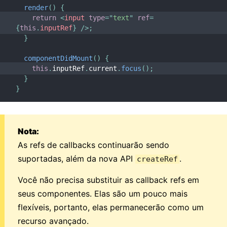
render
(
)
{
return
<
input
type
=
"
text
"
ref
=
{
this
.
inputRef
}
/>
;
}
componentDidMount
(
)
{
this
.
inputRef
.
current
.
focus
(
)
;
}
}
Nota:
As refs de callbacks continuarão sendo
suportadas, além da nova API
.
createRef
Você não precisa substituir as callback refs em
seus componentes. Elas são um pouco mais
flexíveis, portanto, elas permanecerão como um
recurso avançado.