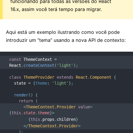
funcionando para todas as versões do React
16.x, assim você terá tempo para migrar.
Aqui está um exemplo ilustrando como você pode
introduzir um “tema” usando a nova API de contexto:
const
 ThemeContext 
=
React
.
createContext
(
'light'
)
;
class
ThemeProvider
extends
React
.
Component
{
  state 
=
{
theme
:
'light'
}
;
render
(
)
{
return
(
<
ThemeContext.Provider
value
=
{
this
.
state
.
theme
}
>
{
this
.
props
.
children
}
</
ThemeContext.Provider
>
)
;