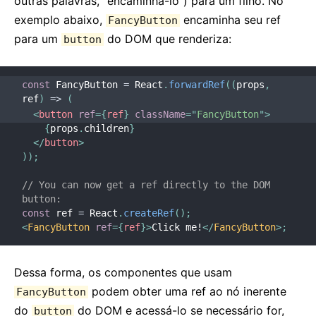
outras palavras, “encaminhá-lo”) para um filho. No
exemplo abaixo,
encaminha seu ref
FancyButton
para um
do DOM que renderiza:
button
const
 FancyButton 
=
 React
.
forwardRef
(
(
props
,
ref
)
=>
(
<
button
ref
=
{
ref
}
className
=
"
FancyButton
"
>
{
props
.
children
}
</
button
>
)
)
;
// You can now get a ref directly to the DOM 
button:
const
 ref 
=
 React
.
createRef
(
)
;
<
FancyButton
ref
=
{
ref
}
>
Click me!
</
FancyButton
>
;
Dessa forma, os componentes que usam
podem obter uma ref ao nó inerente
FancyButton
do
do DOM e acessá-lo se necessário for,
button