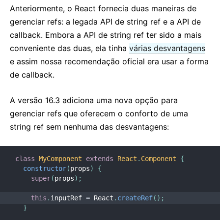
Anteriormente, o React fornecia duas maneiras de
gerenciar refs: a legada API de string ref e a API de
callback. Embora a API de string ref ter sido a mais
conveniente das duas, ela tinha
várias desvantagens
e assim nossa recomendação oficial era usar a forma
de callback.
A versão 16.3 adiciona uma nova opção para
gerenciar refs que oferecem o conforto de uma
string ref sem nenhuma das desvantagens:
class
MyComponent
extends
React
.
Component
{
constructor
(
props
)
{
super
(
props
)
;
this
.
inputRef 
=
 React
.
createRef
(
)
;
}