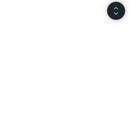
DOCUMENTAÇÃO
CANAIS
Instalação
GitHub
Principais Conceitos
Stack Overflow
Guias Avançados
Fóruns de Discussão
Referência da API
Reactiflux Chat
Hooks
Comunidade DEV
Testando
Facebook