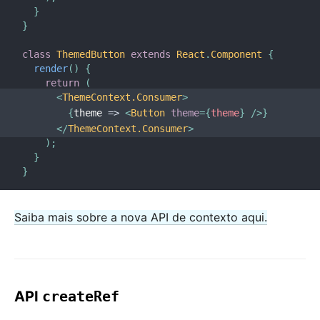
}
}
class
ThemedButton
extends
React
.
Component
{
render
(
)
{
return
(
<
ThemeContext.Consumer
>
{
theme
=>
<
Button
theme
=
{
theme
}
/>
}
</
ThemeContext.Consumer
>
)
;
}
}
Saiba mais sobre a nova API de contexto aqui.
API
createRef