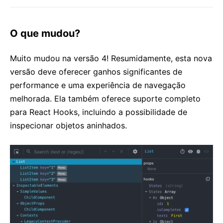
React v17.0 Candidato à lançamento: Sem novas
funcionalidades
O que mudou?
React v16.13.0
All posts ...
Muito mudou na versão 4! Resumidamente, esta nova
versão deve oferecer ganhos significantes de
performance e uma experiência de navegação
melhorada. Ela também oferece suporte completo
para React Hooks, incluindo a possibilidade de
inspecionar objetos aninhados.