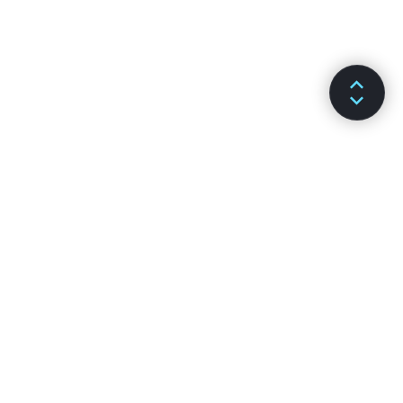
DOCUMENTAÇÃO
CANAIS
Instalação
GitHub
Principais Conceitos
Stack Overflow
Guias Avançados
Fóruns de Discussão
Referência da API
Reactiflux Chat