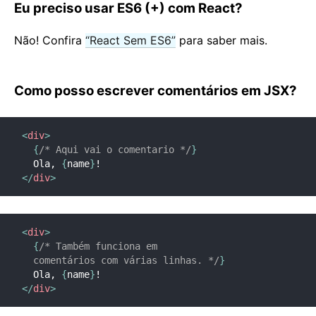
Eu preciso usar ES6 (+) com React?
2. Introduzindo JSX
3. Renderizando Elementos
Não! Confira
“React Sem ES6”
para saber mais.
4. Componentes e Props
5. State e Ciclo de Vida
Como posso escrever comentários em JSX?
6. Manipulando eventos
7. Renderização condicional
8. Listas e Chaves
<
div
>
{
/* Aqui vai o comentario */
}
9. Forms
  Ola, 
{
name
}
10. Elevando o State
</
div
>
11. Composição vs Herança
12. Pensando do jeito React
<
div
>
{
/* Também funciona em

GUIAS AVANÇADOS
  comentários com várias linhas. */
}
  Ola, 
{
name
}
Acessibilidade
</
div
>
Dividindo o Código (Code-Splitting)