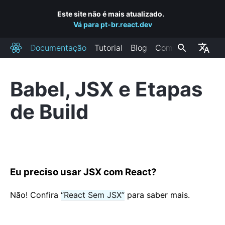
Este site não é mais atualizado.
Vá para pt-br.react.dev
Documentação
Tutorial
Blog
Comunidade
React
Babel, JSX e Etapas
INSTALAÇÃO
de Build
Introdução
Adicione o React a um site
Crie um novo React App
CDN Links
Eu preciso usar JSX com React?
Canais de lançamento
Não! Confira
“React Sem JSX”
para saber mais.
PRINCIPAIS CONCEITOS
1. Hello World