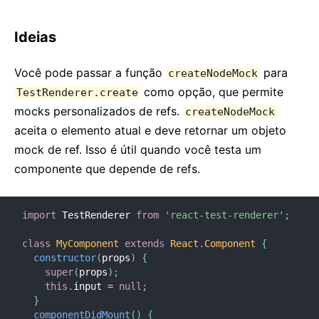
Ideias
Você pode passar a função
para
createNodeMock
como opção, que permite
TestRenderer.create
mocks personalizados de refs.
createNodeMock
aceita o elemento atual e deve retornar um objeto
mock de ref. Isso é útil quando você testa um
componente que depende de refs.
import
 TestRenderer 
from
'react-test-renderer'
;
class
MyComponent
extends
React
.
Component
{
constructor
(
props
)
{
super
(
props
)
;
this
.
input 
=
null
;
}
componentDidMount
(
)
{