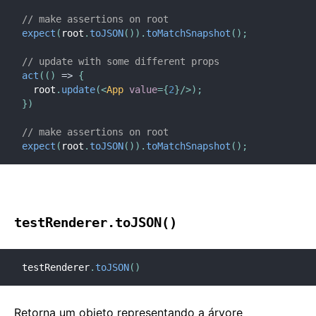
// make assertions on root 
expect
(
root
.
toJSON
(
)
)
.
toMatchSnapshot
(
)
;
// update with some different props
act
(
(
)
=>
{
  root
.
update
(
<
App
value
=
{
2
}
/>
)
;
}
)
// make assertions on root 
expect
(
root
.
toJSON
(
)
)
.
toMatchSnapshot
(
)
;
testRenderer.toJSON()
testRenderer
.
toJSON
(
)
Retorna um objeto representando a árvore