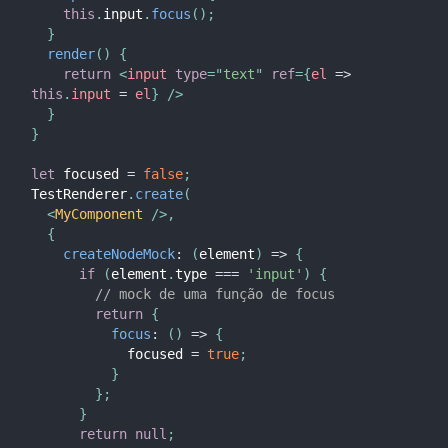
this
.
input
.
focus
(
)
;
}
render
(
)
{
return
<
input
type
=
"
text
"
ref
=
{
el
=>
this
.
input 
=
 el
}
/>
}
}
let
 focused 
=
false
;
TestRenderer
.
create
(
<
MyComponent
/>
,
{
createNodeMock
:
(
element
)
=>
{
if
(
element
.
type 
===
'input'
)
{
// mock de uma função de focus
return
{
focus
:
(
)
=>
{
            focused 
=
true
;
}
}
;
}
return
null
;