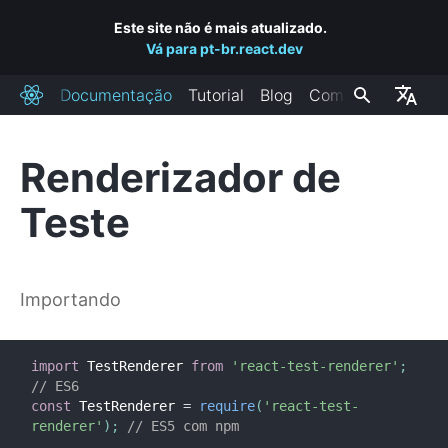
Este site não é mais atualizado.
Vá para pt-br.react.dev
Documentação
Tutorial
Blog
Comunidade
React
Renderizador de
INSTALAÇÃO
Teste
Introdução
Adicione o React a um site
Crie um novo React App
Importando
CDN Links
Canais de lançamento
import
 TestRenderer 
from
'react-test-renderer'
;
// ES6
PRINCIPAIS CONCEITOS
const
 TestRenderer 
=
require
(
'react-test-
renderer'
)
;
// ES5 com npm
1. Hello World