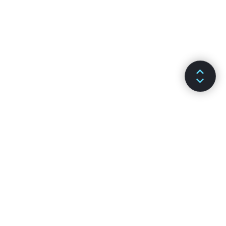
DOCUMENTAÇÃO
CANAIS
Instalação
GitHub
Principais Conceitos
Stack Overflow