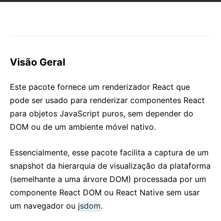
2. Introduzindo JSX
3. Renderizando Elementos
4. Componentes e Props
5. State e Ciclo de Vida
Visão Geral
6. Manipulando eventos
7. Renderização condicional
Este pacote fornece um renderizador React que
8. Listas e Chaves
pode ser usado para renderizar componentes React
9. Forms
para objetos JavaScript puros, sem depender do
10. Elevando o State
DOM ou de um ambiente móvel nativo.
11. Composição vs Herança
12. Pensando do jeito React
Essencialmente, esse pacote facilita a captura de um
snapshot da hierarquia de visualização da plataforma
GUIAS AVANÇADOS
(semelhante a uma árvore DOM) processada por um
componente React DOM ou React Native sem usar
Acessibilidade
um navegador ou
jsdom
.
Dividindo o Código (Code-Splitting)