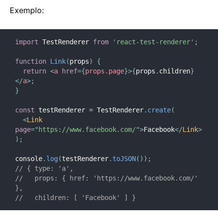
Context
Exemplo:
Error Boundaries
Encaminhamento de Refs
import
 TestRenderer 
from
'react-test-renderer'
;
Fragmentos
Componentes de Alta-ordem
function
Link
(
props
)
{
return
<
a
href
=
{
props
.
page
}
>
{
props
.
children
}
Integrando com outras Bibliotecas
</
a
>
;
JSX In Depth
}
Otimizando o Desempenho
const
 testRenderer 
=
 TestRenderer
.
create
(
Portals
<
Link
Profiler
page
=
"
https://www.facebook.com/
"
>
Facebook
</
Link
>
)
;
React sem ES6
React sem JSX
console
.
log
(
testRenderer
.
toJSON
(
)
)
;
// { type: 'a',
Reconciliação (Reconciliation)
//   props: { href: 'https://www.facebook.com/' 
Refs e o DOM
},
//   children: [ 'Facebook' ] }
Render Props
Verificação de Tipo Estático