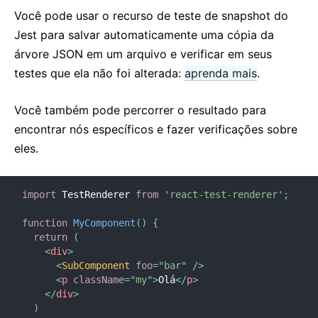
Modo Estrito (Strict Mode)
Você pode usar o recurso de teste de snapshot do
Jest para salvar automaticamente uma cópia da
Checagem de tipos (Typechecking) com PropTypes
árvore JSON em um arquivo e verificar em seus
Componentes não controlados
testes que ela não foi alterada:
aprenda mais
.
Componentes Web
Você também pode percorrer o resultado para
REFERÊNCIA DA API
encontrar nós específicos e fazer verificações sobre
React
eles.
React.Component
ReactDOM
import
 TestRenderer 
from
'react-test-renderer'
;
ReactDOMClient
ReactDOMServer
function
MyComponent
(
)
{
return
(
Elementos do DOM
<
div
>
SyntheticEvent
<
SubComponent
foo
=
"
bar
"
/>
<
p
className
=
"
my
"
>
Olá
</
p
>
Utilitários de Teste
</
div
>
Test Renderer
)