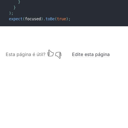
}
}
)
;
expect
(
focused
)
.
toBe
(
true
)
;
Esta página é útil?
Edite esta página