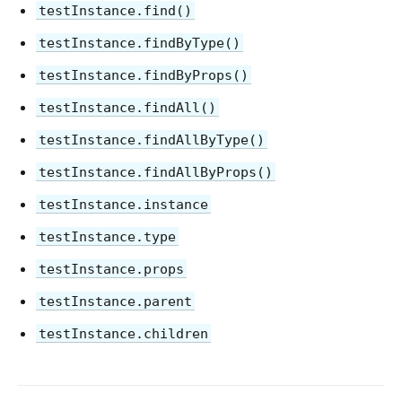
testInstance.find()
Política de Versão
testInstance.findByType()
Virtual DOM e Objetos Internos
testInstance.findByProps()
testInstance.findAll()
testInstance.findAllByType()
testInstance.findAllByProps()
testInstance.instance
testInstance.type
testInstance.props
testInstance.parent
testInstance.children