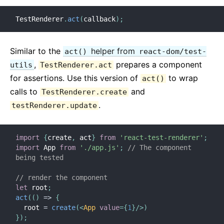
TestRenderer
.
act
(
callback
)
;
Similar to the
helper from
act()
react-dom/test-
,
prepares a component
utils
TestRenderer.act
for assertions. Use this version of
to wrap
act()
calls to
and
TestRenderer.create
.
testRenderer.update
import
{
create
,
 act
}
from
'react-test-renderer'
;
import
 App 
from
'./app.js'
;
// The component 
being tested
// render the component
let
 root
;
act
(
(
)
=>
{
  root 
=
create
(
<
App
value
=
{
1
}
/>
)
}
)
;